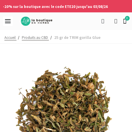
-20% sur la boutique avec le code ETE20 jusqu'au 03/08/26
25 gr de TRIM gorilla Glue
Accueil
/
Produits au CBD
/