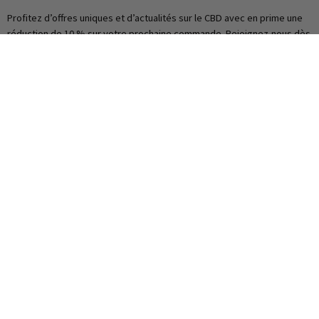
Profitez d’offres uniques et d’actualités sur le CBD avec en prime une
réduction de 10 % sur votre prochaine commande. Rejoignez-nous dès
maintenant !
Souscrire
Informations
Paiement sécurisé
Foires aux questions
Livraison CBD France
Nous contacter
Programme de parrainage
Mon compte
Mes informations
Mes adresses
Mes récompenses
Mes bons de réductions