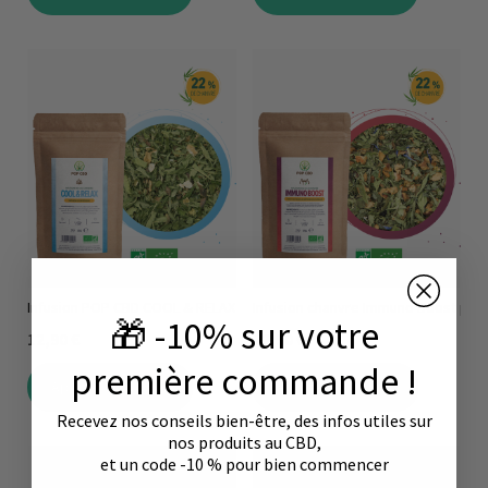
Infusion POP CBD COOL & RELAX
Infusion chanvre Immuno Boost pop
🎁 -10% sur votre
12,90 €
12,90 €
première commande !
Ajouter au panier
Ajouter au panier
Recevez nos conseils bien-être, des infos utiles sur
nos produits au CBD,
et un code -10 % pour bien commencer