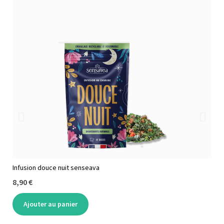
Infusion douce nuit senseava
Infu
8,90 €
8,9
Ajouter au panier