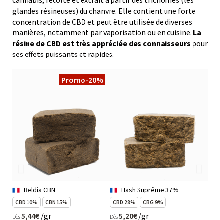
glandes résineuses) du chanvre. Elle contient une forte
concentration de CBD et peut être utilisée de diverses
manières, notamment par vaporisation ou en cuisine.
La
résine de CBD est très appréciée des connaisseurs
pour
ses effets puissants et rapides.
Promo
-20%
Beldia CBN
Hash Suprême 37%
CBD 10%
CBN 15%
CBD 28%
CBG 9%
CB
5,44€
/gr
5,20€
/gr
Dès
Dès
Dès