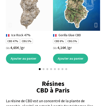
Ice Rock 47%
Gorilla Glue CBD
CBD 47%
CBG 5%
CBD 8%
CBG 5%
CB
4,65€
/gr
4,16€
/gr
Dès
Dès
Dès
Ajouter au panier
Ajouter au panier
Résines
CBD à Paris
La résine de CBD est un concentré de la plante de
cannabis, récolté et extrait à partir des trichomes (les