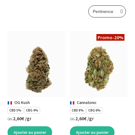
Promo
-20%
OG Kush
Cannatonic
CBD 5%
CBG 4%
CBD 8%
CBG 6%
2,60€
/gr
2,60€
/gr
Dès
Dès
Ajouter au panier
Ajouter au panier