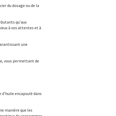
cier du dosage ou de la
ébutants qu'aux
eux à vos attentes et à
garantissant une
che, vous permettant de
 d’huile encapsulé dans
me manière que les
n pratique de consommer