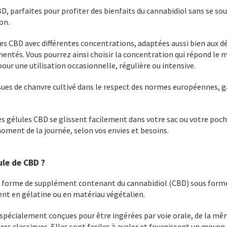
D, parfaites pour profiter des bienfaits du cannabidiol sans se sou
on.
es CBD avec différentes concentrations, adaptées aussi bien aux d
tés. Vous pourrez ainsi choisir la concentration qui répond le mi
pour une utilisation occasionnelle, régulière ou intensive.
sues de chanvre cultivé dans le respect des normes européennes, 
.
les gélules CBD se glissent facilement dans votre sac ou votre po
ment de la journée, selon vos envies et besoins.
ule de CBD ?
e forme de supplément contenant du cannabidiol (CBD) sous forme
nt en gélatine ou en matériau végétalien.
 spécialement conçues pour être ingérées par voie orale, de la mê
s classiques. Elles sont faciles à avaler et fournissent un moye