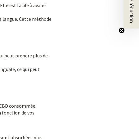
🎁 10 % de réduction
le est facile à avaler
la langue. Cette méthode
qui peut prendre plus de
nguale, ce qui peut
 de CBD consommée.
n fonction de vos
D sont absorbées plus