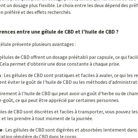
t un dosage plus flexible. Le choix entre les deux dépend des pré
 préféré et des effets recherchés.
érences entre une gélule de CBD et l’huile de CBD ?
lule présente plusieurs avantages :
gélules de CBD offrent un dosage préétabli par capsule, ce qui facili
ela permet d'obtenir une dose constante à chaque prise.
n
: Les gélules de CBD sont pratiques et faciles à avaler, ce qui les r
ent éviter le goût de l'huile de CBD ou les méthodes d'administra
irement à l'huile de CBD qui peut avoir un goût d'herbe ou de chanv
e-goût, ce qui peut être apprécié par certaines personnes.
ules de CBD sont discrètes et faciles à transporter, vous pouvez l
z et les prendre à tout moment de la journée.
e
: Les gélules de CBD sont digérées et absorbées lentement dans
ération régulière du CBD dans le corps.