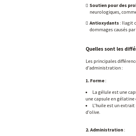
Soutien pour des pr
neurologiques, comme l
Antioxydants
: Ilagit
dommages causés par le
Quelles sont les diff
Les principales différen
d'administration :
1. Forme
:
La gélule est une ca
une capsule en gélatine
L’huile est un extrai
d'olive.
2. Administration
: