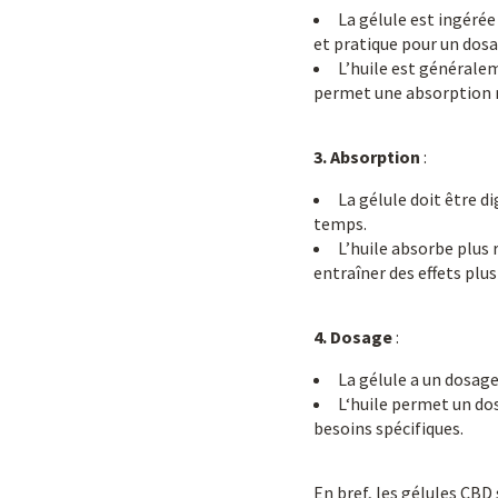
La gélule est ingérée
et pratique pour un dosa
L’huile est générale
permet une absorption r
3. Absorption
:
La gélule doit être d
temps.
L’huile absorbe plus 
entraîner des effets plus
4. Dosage
:
La gélule a un dosage
L‘huile permet un dos
besoins spécifiques.
En bref, les gélules CBD