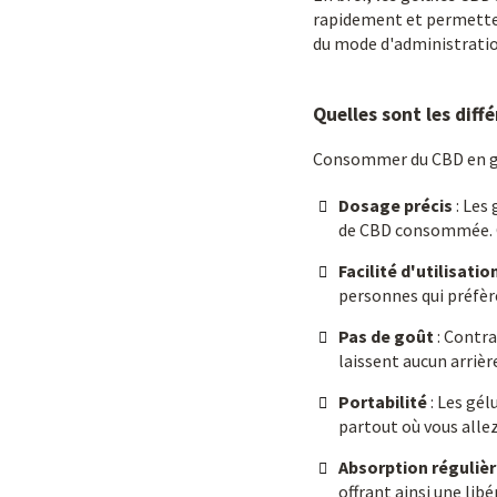
rapidement et permetten
du mode d'administration
Quelles sont les diff
Consommer du CBD en gé
Dosage précis
: Les 
de CBD consommée. C
Facilité d'utilisatio
personnes qui préfèr
Pas de goût
: Contra
laissent aucun arrièr
Portabilité
: Les gél
partout où vous alle
Absorption régulièr
offrant ainsi une lib