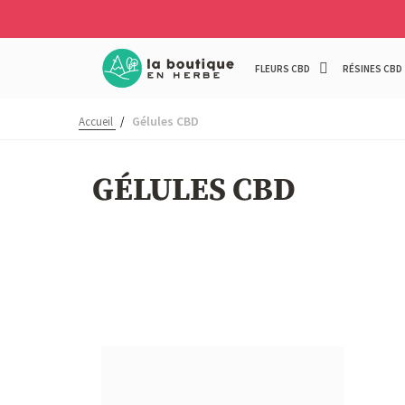
FLEURS CBD
RÉSINES CBD
Gélules CBD
Accueil
/
GÉLULES CBD