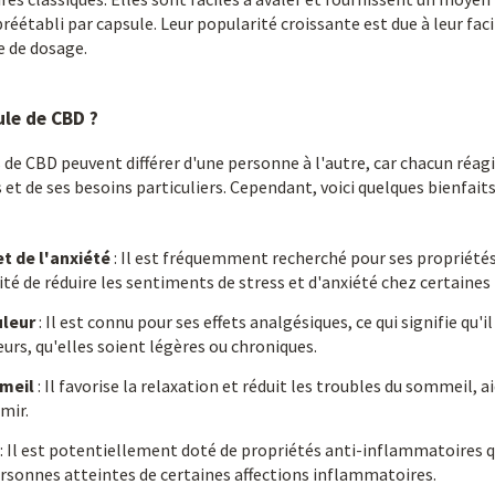
éétabli par capsule. Leur popularité croissante est due à leur facil
e de dosage.
ule de CBD ?
s de CBD peuvent différer d'une personne à l'autre, car chacun réa
 et de ses besoins particuliers. Cependant, voici quelques bienfait
t de l'anxiété
: Il est fréquemment recherché pour ses propriétés 
acité de réduire les sentiments de stress et d'anxiété chez certaine
uleur
: Il est connu pour ses effets analgésiques, ce qui signifie qu'i
eurs, qu'elles soient légères ou chroniques.
meil
: Il favorise la relaxation et réduit les troubles du sommeil, a
mir.
: Il est potentiellement doté de propriétés anti-inflammatoires q
rsonnes atteintes de certaines affections inflammatoires.