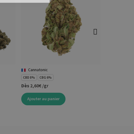
Cannatonic
Pré roulé 
CBD 8%
CBG 6%
CBD 10%
Dès
2,60€
/gr
3,92 €
4,90 €
Voir le détail
Ajouter au panier