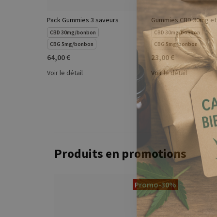
Pack Gummies 3 saveurs
Gummies CBD 30mg et
CBD 30mg/bonbon
CBD 30mg/bonbon
CBG 5mg/bonbon
CBG 5mg/bonbon
64,00 €
23,00 €
Voir le détail
Voir le détail
Produits en promotions
Promo
-30%