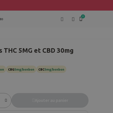
BD
 THC 5MG et CBD 30mg
bon
CBG
5mg/bonbon
CBC
5mg/bonbon
Ajouter au panier