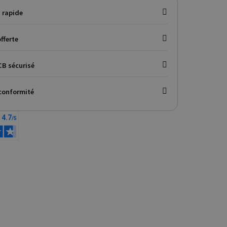
 rapide
fferte
B sécurisé
conformité