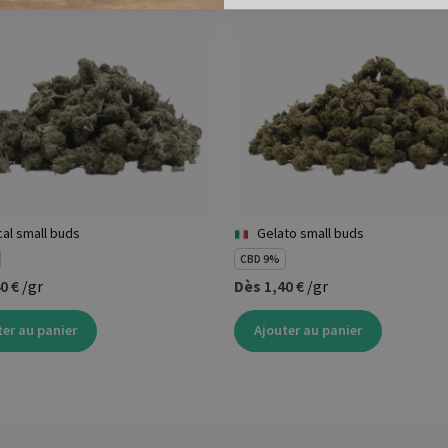
ical small buds
Gelato small buds
CBD 9%
0 €
/gr
Dès
1,40 €
/gr
ter au panier
Ajouter au panier