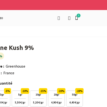
BD
ne Kush 9%
%
e :
Greenhouse
 :
France
quantité
-5%
-10%
-15%
-20%
-28%
3gr
5gr
10gr
20gr
50gr
80 €/gr
5,50 €/gr
5,20 €/gr
4,90 €/gr
4,40 €/gr