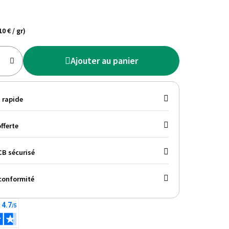
10 € / gr)
Ajouter au panier
 rapide
fferte
B sécurisé
conformité