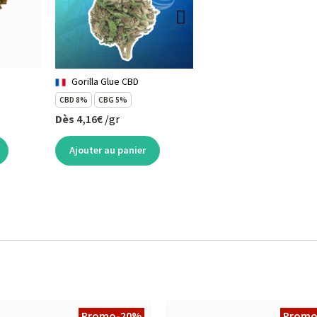
Gorilla Glue CBD
Orange bud 9%
CBD 8%
CBG 5%
CBD 5%
CBDV 4%
Dès
4,16€
/gr
Dès
4,40€
/gr
Ajouter au panier
Ajouter au panier
Promo
-20%
Prom