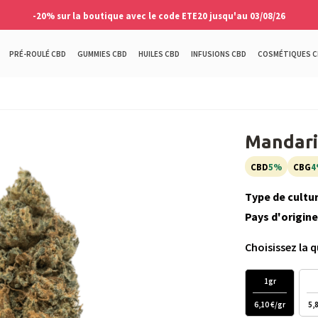
-20% sur la boutique avec le code ETE20 jusqu'au 03/08/26
PRÉ-ROULÉ CBD
GUMMIES CBD
HUILES CBD
INFUSIONS CBD
COSMÉTIQUES C
Mandari
CBD
5%
CBG
4
Type de cultur
Pays d'origine
Choisissez la 
1gr
6,10 €/gr
5,