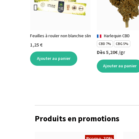
Feuilles à rouler non blanchie slim X32 avec cartons
Harlequin CBD
1,25 €
CBD 7%
CBG 5%
Dès
5,20€
/gr
Ajouter au panier
Ajouter au panier
Produits en promotions
Promo
-30%