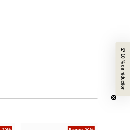
🎁 10 % de réduction
o
-20%
Promo
-20%