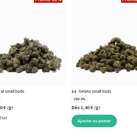
ical small buds
Gelato small buds
CBD 9%
0 €
/gr
Dès
1,40 €
/gr
étail
Ajouter au panier