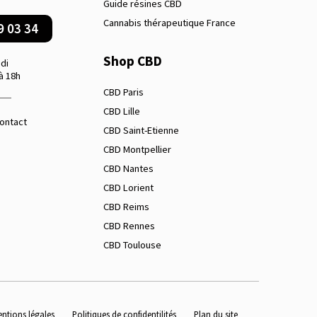
Guide résines CBD
Cannabis thérapeutique France
9 03 34
Shop CBD
di
à 18h
CBD Paris
CBD Lille
contact
CBD Saint-Etienne
CBD Montpellier
CBD Nantes
CBD Lorient
CBD Reims
CBD Rennes
CBD Toulouse
ntions légales
Politiques de confidentilités
Plan du site