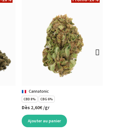
Cannatonic
Pré roulé 
CBD 8%
CBG 6%
CBD 10%
Dès
2,60€
/gr
3,92 €
4,90 €
Voir le détail
Ajouter au panier