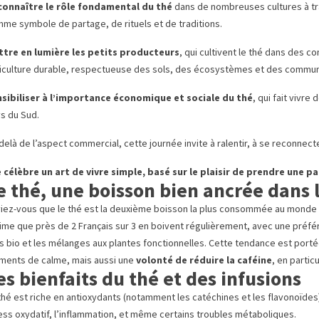
onnaître le rôle fondamental du thé
dans de nombreuses cultures à tra
me symbole de partage, de rituels et de traditions.
tre en lumière les petits producteurs
, qui cultivent le thé dans des c
iculture durable, respectueuse des sols, des écosystèmes et des commun
sibiliser à l’importance économique et sociale du thé
, qui fait vivr
s du Sud.
delà de l’aspect commercial, cette journée invite à ralentir, à se reconnecte
e célèbre un art de vivre simple, basé sur le plaisir de prendre une pa
e thé, une boisson bien ancrée dans 
iez-vous que le thé est la deuxième boisson la plus consommée au monde apr
ime que près de 2 Français sur 3 en boivent régulièrement, avec une préfé
s bio et les mélanges aux plantes fonctionnelles. Cette tendance est port
ents de calme, mais aussi une
volonté de réduire la caféine
, en partic
es bienfaits du thé et des infusions
thé est riche en antioxydants (notamment les catéchines et les flavonoïdes
ess oxydatif, l’inflammation, et même certains troubles métaboliques.