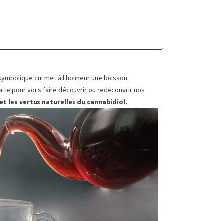
 symbolique qui met à l'honneur une boisson
rfaite pour vous faire découvrir ou redécouvrir nos
et les vertus naturelles du cannabidiol.
brons la Journée
Tout Savoir sur le CBN : Effets,
rnationale du Thé
Différences avec le CBD et
Bienfaits pour le Sommeil
 mai, à l’occasion de la Journée
Le CBN (cannabinol) est l'un des
nationale du Thé, La Boutique
nombreux cannabinoïdes présents
rbe met à l’honneur ses
dans le cannabis et suscite de plus
ons et...
en plus...
a suite
Lire la suite