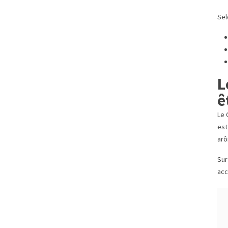
Sel
L
ê
Le 
est
arô
Sur
acc