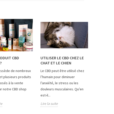
ODUIT CBD
UTILISER LE CBD CHEZ LE
?
CHAT ET LE CHIEN
ossède de nombreux
Le CBD peut être utilisé chez
et plusieurs produits
l’humain pour diminuer
osés à la vente
l’anxiété, le stress ou les
r notre CBD shop
douleurs musculaires. Qu’en
est-il...
te
Lire la suite