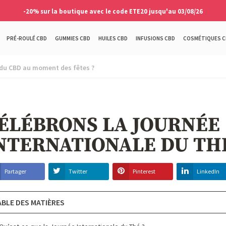
-20% sur la boutique avec le code ETE20 jusqu'au 03/08/26
PRÉ-ROULÉ CBD
GUMMIES CBD
HUILES CBD
INFUSIONS CBD
COSMÉTIQUES C
u CBD au moment des fêtes ?
ÉLÉBRONS LA JOURNÉE
NTERNATIONALE DU TH
Partager
Twitter
Pinterest
LinkedIn
ABLE DES MATIÈRES