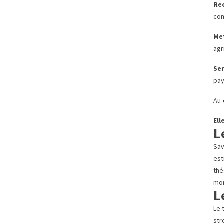
Rec
com
Met
agr
Sen
pay
Au-
Ell
L
Sav
est
thé
mom
L
Le 
str