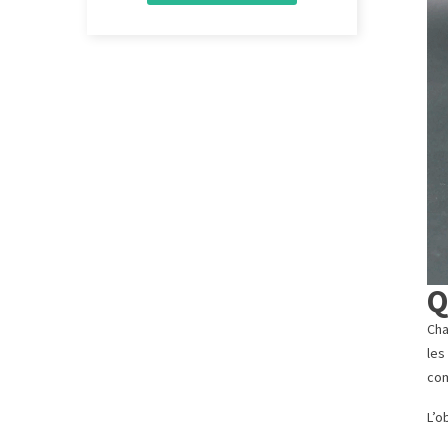
Q
Cha
les
com
L’o