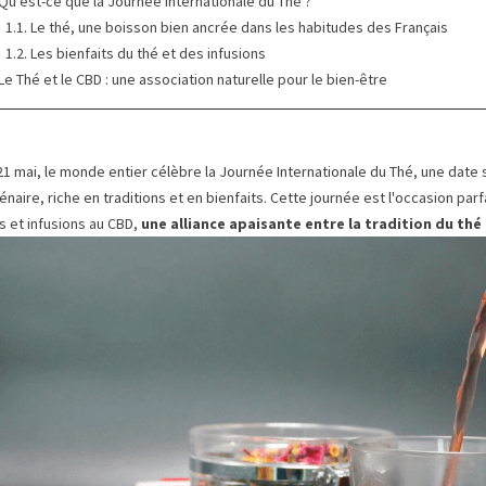
 Qu’est-ce que la Journée Internationale du Thé ?
1.1. Le thé, une boisson bien ancrée dans les habitudes des Français
1.2. Les bienfaits du thé et des infusions
 Le Thé et le CBD : une association naturelle pour le bien-être
21 mai, le monde entier célèbre la Journée Internationale du Thé, une date
lénaire, riche en traditions et en bienfaits. Cette journée est l'occasion pa
s et
infusions au CBD
,
une alliance apaisante entre la tradition du thé 
 anti‑stress de fin
CBD et méditation : un duo
Célé
dées simples pour se
pour réduire stress et anxiété
Inte
n
Dans notre quotidien souvent
Le 21
urnées qui s’étirent,
marqué par le stress et l’anxiété,
Inter
teinte… Il n’est pas
trouver des solutions naturelles
en He
e de garder le cap
pour retrouver le...
infusi
Lire la suite
Lire l