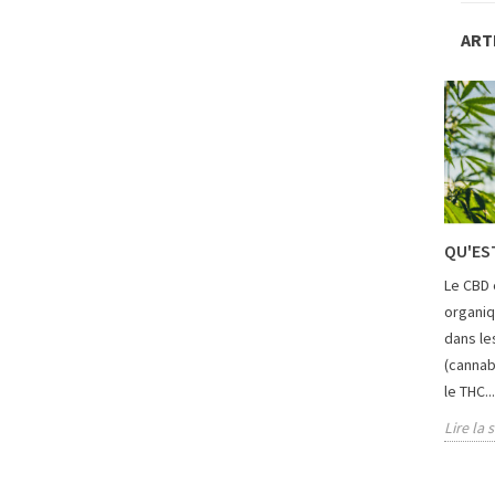
ART
QU'EST
Le CBD 
organiq
dans le
(cannab
le THC...
Lire la 