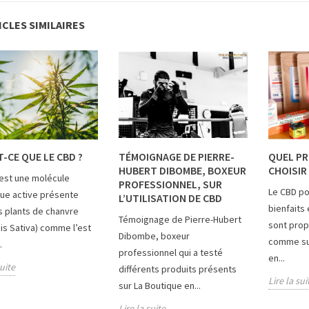
ICLES SIMILAIRES
-CE QUE LE CBD ?
TÉMOIGNAGE DE PIERRE-
QUEL PR
HUBERT DIBOMBE, BOXEUR
CHOISIR 
est une molécule
PROFESSIONNEL, SUR
Le CBD p
ue active présente
L’UTILISATION DE CBD
bienfaits 
s plants de chanvre
Témoignage de Pierre-Hubert
sont prop
is Sativa) comme l’est
Dibombe, boxeur
comme su
.
professionnel qui a testé
en...
suite
différents produits présents
Lire la sui
sur La Boutique en...
Lire la suite