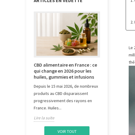
ARTICLES EN VEDETTE
1.
2.
Le 
mil
thé
N : Effets,
CBD alimentaire en France : ce
Mini‑routine
CBD et
qui change en 2026 pour les
d’hiver : 3 i
ommeil
huiles, gummies et infusions
faire du bie
 l'un des
Depuis le 15 mai 2026, de nombreux
Fin d’hiver, jo
es présents
produits au CBD disparaissent
moral en demi‑
cite de plus
progressivement des rayons en
toujours simpl
France. Huiles...
quand la...
Lire la suite
Lire la suite
VOIR TOUT