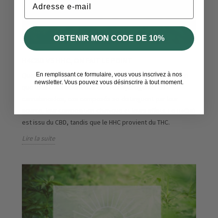
OBTENIR MON CODE DE 10%
H4CBD VS HHC, ON FAIT LE POINT
En remplissant ce formulaire, vous vous inscrivez à nos
Quels sont les contrastes entre le H4CBD et le HHC ? Bien
newsletter. Vous pouvez vous désinscrire à tout moment.
que tous deux soient des dérivés hydrogénés de
cannabinoïdes, ces composés se distinguent par leur
source, leur composition chimique et leurs effets. Le H4CBD
est issu du CBD, tandis que le HHC provient du THC.
Lire la suite