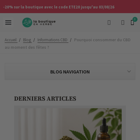
-20% sur la boutique avec le code ETE20 jusqu'au 03/08/26
Pourquoi consommer du CBD
Accueil
/
Blog
/
Informations CBD
/
au moment des fêtes ?
BLOG NAVIGATION
DERNIERS ARTICLES