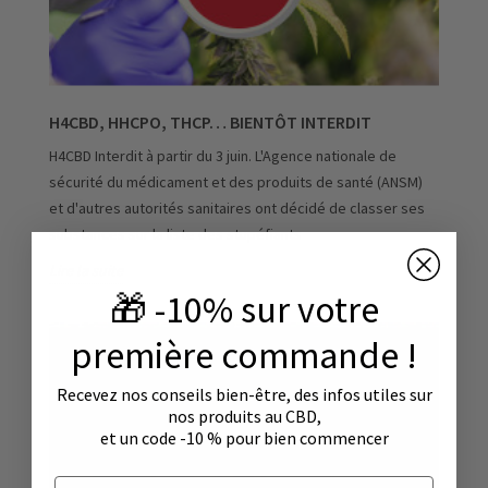
H4CBD, HHCPO, THCP… BIENTÔT INTERDIT
H4CBD Interdit à partir du 3 juin. L'Agence nationale de
sécurité du médicament et des produits de santé (ANSM)
et d'autres autorités sanitaires ont décidé de classer ses
substances sur la liste des stupéfiants
Lire la suite
🎁 -10% sur votre
première commande !
Recevez nos conseils bien-être, des infos utiles sur
nos produits au CBD,
et un code -10 % pour bien commencer
Email