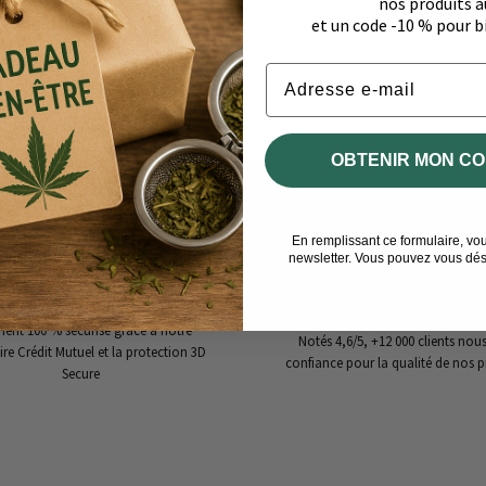
nos produits a
et un code -10 % pour
Email
OBTENIR MON CO
En remplissant ce formulaire, vo
newsletter. Vous pouvez vous dés
PAIEMENT SÉCURISÉ
CLIENTS SATISFAITS
ent 100 % sécurisé grâce à notre
Notés 4,6/5, +12 000 clients nous
ire Crédit Mutuel et la protection 3D
confiance pour la qualité de nos p
Secure