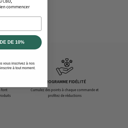
u CBD,
 bien commencer
DE DE 10%
us vous inscrivez à nos
inscrire à tout moment.
PROGRAMME FIDÉLITÉ
 font
Cumulez des points à chaque commande et
roduits
profitez de réductions