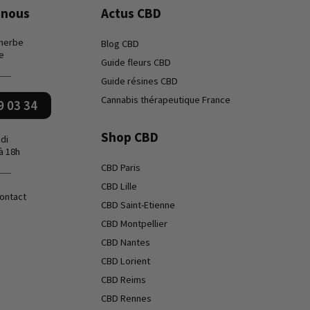
-nous
Actus CBD
 herbe
Blog CBD
e
Guide fleurs CBD
Guide résines CBD
Cannabis thérapeutique France
9 03 34
Shop CBD
di
à 18h
CBD Paris
CBD Lille
contact
CBD Saint-Etienne
CBD Montpellier
CBD Nantes
CBD Lorient
CBD Reims
CBD Rennes