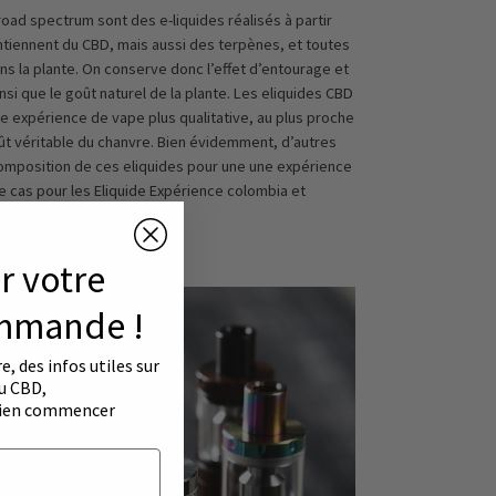
road spectrum sont des e-liquides réalisés à partir
ntiennent du CBD, mais aussi des terpènes, et toutes
s la plante. On conserve donc l’effet d’entourage et
nsi que le goût naturel de la plante. Les eliquides CBD
e expérience de vape plus qualitative, au plus proche
ût véritable du chanvre. Bien évidemment, d’autres
omposition de ces eliquides pour une une expérience
le cas pour les Eliquide Expérience colombia et
isir ?
r votre
mmande !
, des infos utiles sur
u CBD,
 bien commencer