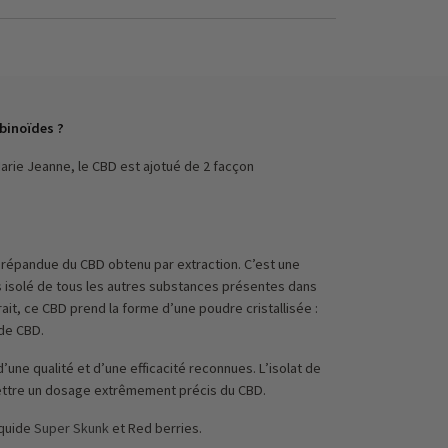
binoïdes ?
arie Jeanne, le CBD est ajotué de 2 facçon
us répandue du CBD obtenu par extraction. C’est une
rs isolé de tous les autres substances présentes dans
rait, ce CBD prend la forme d’une poudre cristallisée :
 de CBD.
d’une qualité et d’une efficacité reconnues. L’isolat de
ttre un dosage extrêmement précis du CBD.
iquide
Super Skunk
et Red berries.