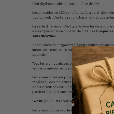
(Tétrahydrocannabinol), qui doit être de 0 %.
Les e-liquides au CBD sont fabriqués à partir des m
traditionnels, c'est à dire : une base neutre, des arô
La seule différence, c'est que le booster de nicotine a
est remplacé par un booster de CBD.
Les E-liquides
sans Nicotine.
Ces liquides pour cigarettes électroniques ont une p
importante (environ 80 %), car cela permet à la moléc
optimale.
Tous les arômes utilisés pour la réalisation des e-li
arômes alimentaires, peuvent être utilisés dans les e
Les saveurs des e-liquides au CBD peuvent également 
terpènes , des molécules présentes dans toutes les p
odeur et leur saveur. C'est en combinant les terpènes
parvient à obtenir une saveur similaire à celle du chan
Le CBD pour lutter contre les addictions ?
Le cannabidiol, molécule tirée du chanvre, constiturai