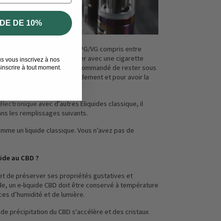
DE DE 10%
que en Herbe ont un taux de PG/VG compris entre
rticulièrement fluides à utiliser avec une cigarette
us vous inscrivez à nos
ante comme un pod. Il est recommandé de rester sous
inscrire à tout moment.
s vider la bouteille trop rapidement et pour avoir la
 électronique
avec d'autres Eliquides classique, il
ns les remplissages suivants.
mme un liquide classique. Vous n’avez pas de
ide au CBD ?
et de préserver ses propriétés gustatives et
de, un e-liquide CBD doit être conservé à température
ces d’humidité et de lumière.
de précipitation du CBD s'accélère et des cristaux