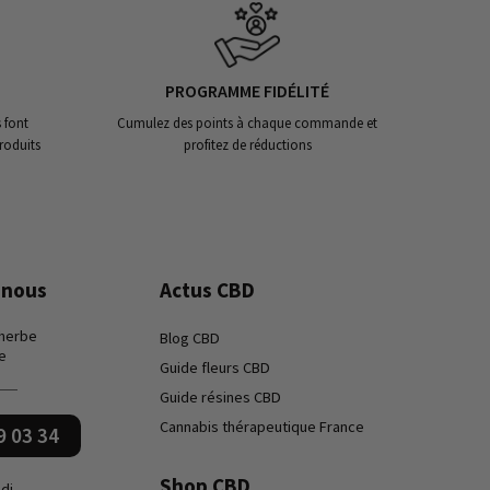
PROGRAMME FIDÉLITÉ
 font
Cumulez des points à chaque commande et
roduits
profitez de réductions
-nous
Actus CBD
 herbe
Blog CBD
e
Guide fleurs CBD
Guide résines CBD
Cannabis thérapeutique France
9 03 34
Shop CBD
di