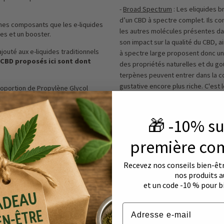
-
Broad Spectrum
: Les eliquides b
d’un CBD à spectre complet. Ils co
êmes composants que les e-liquides
les autres molécules présentes dan
mes et un booster.
son impact sur la qualité du CBD, ai
jouté aux e-liquides traditionnels
à spectre large proposent donc un
 CBD proposés ici sont dont
des propriétés naturelles et du go
terpènes peuvent entrer dans la c
gustative encore plus riche. C'est 
roportion de Propylène Glycol
california
ule de se diluer de manière
Quelle cigarette électronique cho
🎁 -10% su
quides classiques, généralement des
-liquides CBD.
première co
être réalisées à partir de
lantes et qui leur donnent leur
Recevez nos conseils bien-être
 de plusieurs plantes que l'on
nos produits a
vre.
et un code -10 % pour
Email
t une alternative parfaite pour les