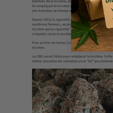
habitués de la nicotine, du cannabis ou d'autres addic
En remplaçant la nicotine (sous toutes ses formes), l
une transition au fumeur et une échappatoire aux fum
Depuis 2010, la cigarette électronique s’est imposé
nombreux fumeurs, en proposant la même gestuelle,
nicotine que la cigarette "classique". Cependant, le p
e-liquides reste la nicotine.
Pour arrêter de fumer, il est conseillé aux fumeurs de
nicotine.
Le CBD serait l'idéal pour remplacer la nicotine. Cet
même sensation de relaxation et un "hit" (picotemme