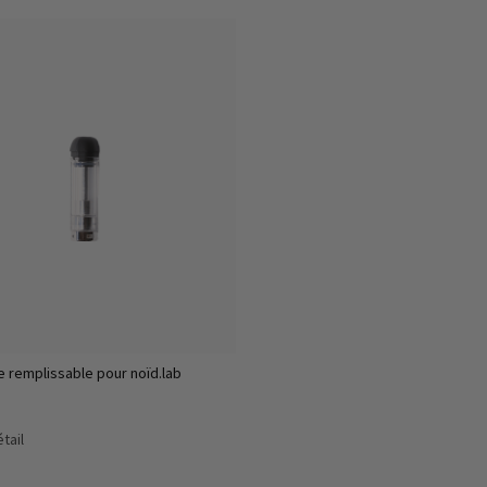
e remplissable pour noïd.lab
étail