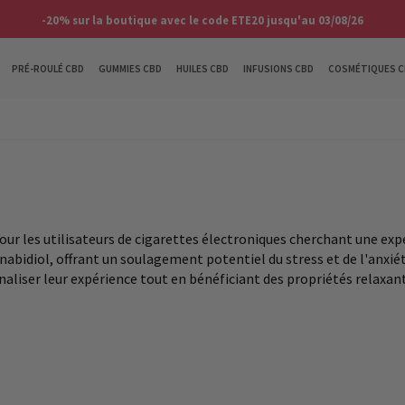
-20% sur la boutique avec le code ETE20 jusqu'au 03/08/26
PRÉ-ROULÉ CBD
GUMMIES CBD
HUILES CBD
INFUSIONS CBD
COSMÉTIQUES C
ur les utilisateurs de cigarettes électroniques cherchant une expé
bidiol, offrant un soulagement potentiel du stress et de l'anxiété
iser leur expérience tout en bénéficiant des propriétés relaxant