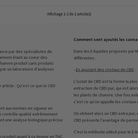
Affichage 1-2 de 2 article(s)
Comment sont ajoutés les canna
Dans les E-liquides proposés par M
ance par des spécialistes de
nnement étant au coeur des
différentes :
chanvre produit sans produits
par un laboratoire d’analyses
-
En ajoutant des cristaux de CBD
:
L’isolat de CBD est la forme la pl
 article :
Qu'est ce que le CBD
extraction de CBD pur, qui est alo
les plants de chanvre. Une fois ext
c’est ce qu’on appelle les cristaux
nt aux normes en vigueur en
On obtient alors un CBD extra pur, 
'un contrôle qualité extrêmement
ant une analyse biologique précise
CBD présente l’avantage de perme
C'est la méthode utilisé pour le E-l
 produit quant à sa teneur en THC