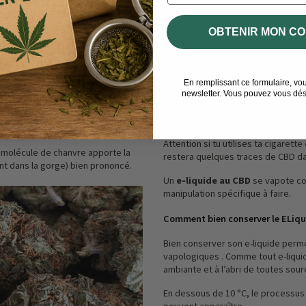
tions de par ses apports relaxants.
es produits au CBD garantissent
eurs de cannabis.
OBTENIR MON CO
e comme une aide pour de
 les mêmes sensations et la même
Les eliquides au CBD sur La Bouti
rincipe actif du vapotage avec les
80/20. Il s'agit donc de liquides pa
En remplissant ce formulaire, vo
électronique simple et peu puiss
newsletter. Vous pouvez vous dés
la barre des 20 watts afin de ne pa
 diminuer petit à petit le dosage de
meilleure expérience possible.
Attention si tu utilises ta
cigarette
te molécule de chanvre apporte la
restera quelques traces de CBD da
nt dans la gorge) bien prononcé.
Un
e-liquide au CBD
se vapote co
manipulation spécifique à faire.
Comment bien conserver le ELiqu
Bien conserver son e-liquide perm
vapologiques . Comme tout e-liqui
ambiante et à l’abri de toutes sour
En dessous de 10 °C, le processus 
peuvent apparaître.