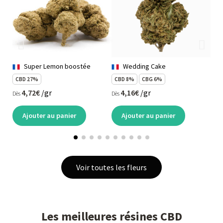
Super Lemon boostée
Wedding Cake
CBD 27%
CBD 8%
CBG 6%
CB
4,72€
/gr
4,16€
/gr
Dès
Dès
Dès
Ajouter au panier
Ajouter au panier
Voir toutes les fleurs
Les meilleures résines CBD