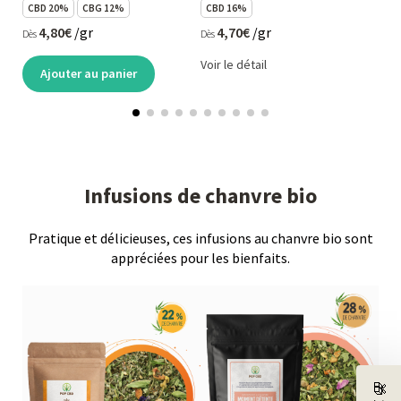
CBD 20%
CBG 12%
CBD 16%
CB
4,80€
/gr
4,70€
/gr
Dès
Dès
Dès
Voir le détail
Ajouter au panier
Infusions de chanvre bio
Pratique et délicieuses, ces infusions au chanvre bio sont
appréciées pour les bienfaits.