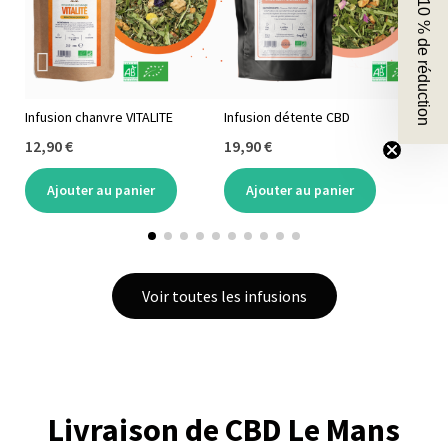
🎁 10 % de réduction
Infusion chanvre VITALITE
Infusion détente CBD
Sac
12,90 €
19,90 €
19,
Ajouter au panier
Ajouter au panier
Voir toutes les infusions
Livraison de CBD Le Mans