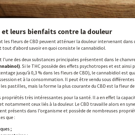
 et leurs bienfaits contre la douleur
les fleurs de CBD peuvent atténuer la douleur intervenant dans
ut tout d’abord savoir en quoi consiste le cannabidiol.
t l’une des deux substances principales présentent dans le chanvr
nnabinol)
. Si le THC possède des effets psychotropes et est ainsi p
entage jusqu’à 0,3 % dans les fleurs de CBD), le cannabidiol est qu
possession et à la consommation. Il peut être vendu sous différent
es pastilles, mais la forme la plus courante du CBD est la fleur d
propriétés très intéressantes pour la santé. Il a en effet la capacit
et notamment ceux liés à la douleur. Le CBD travaille alors en syne
nt présents dans l’organisme et possède de nombreuses propriét
es que :
ques ;