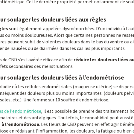
tiémétique. Cette dernière propriété permet notamment de soula
ur soulager les douleurs liées aux règles
gles
sont également appelées dysménorrhées. D’un individu à l’autr
us ou moins douloureuses. Alors que certaines personnes ne ress
res peuvent subit de violentes douleurs dans le bas du ventre ou ail
 de nausées ou de diarrhées dans les cas les plus importants.
de CBD s’est avérée efficace afin de
réduire les douleurs liées a
ffets secondaires des menstruations.
ur soulager les douleurs liées à l’endométriose
adie où les cellules endométriales (muqueuse utérine) se disperse
onséquent des douleurs plus ou moins importantes. (douleurs pelv
ales, etc.). Une femme sur 10 souffre d’endométriose.
 de l’endométriose
, il est possible de prendre des traitements 
oires et des antalgiques. Toutefois, le cannabidiol peut aussi êtr
es à l’endométriose
. Les fleurs de CBD peuvent en effet agir bénéf
e en réduisant l’inflammation, les douleurs, la fatigue ou bien 